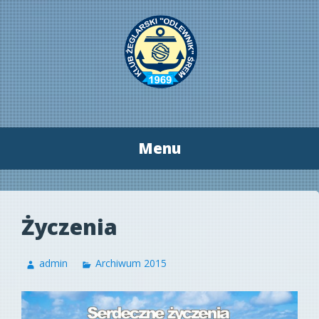
Menu
Przeskocz
do
treści
Życzenia
admin
Archiwum 2015