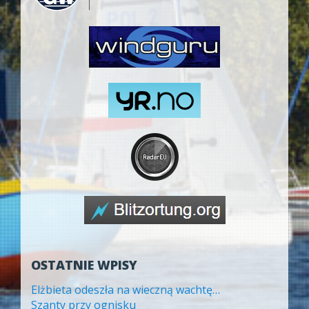
OSTATNIE WPISY
Elżbieta odeszła na wieczną wachtę…
Szanty przy ognisku