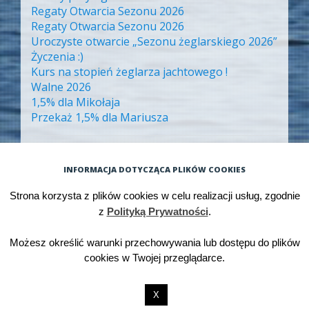
Regaty Otwarcia Sezonu 2026
Regaty Otwarcia Sezonu 2026
Uroczyste otwarcie „Sezonu żeglarskiego 2026”
Życzenia :)
Kurs na stopień żeglarza jachtowego !
Walne 2026
1,5% dla Mikołaja
Przekaż 1,5% dla Mariusza
ARCHIWA
INFORMACJA DOTYCZĄCA PLIKÓW COOKIES
Archiwa
Strona korzysta z plików cookies w celu realizacji usług, zgodnie
z
Polityką Prywatności
.
Możesz określić warunki przechowywania lub dostępu do plików
Dumnie wspierane przez WordPressa
cookies w Twojej przeglądarce.
Motyw: Big Brother. Autor motywu:
WordPress.com
.
X