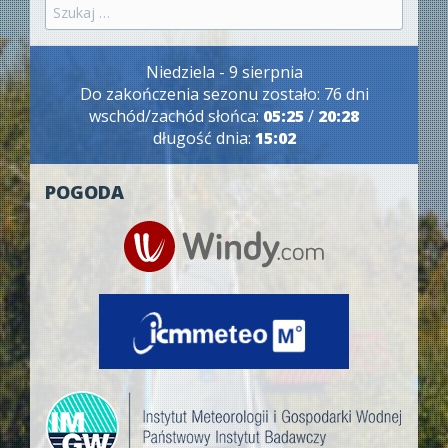
Szukaj:
Niedziela - 9 sierpnia
Do zakończenia sezonu zostało: 76 dni
wschód/zachód słońca:
05:25
/
20:28
długość dnia:
15:02
POGODA