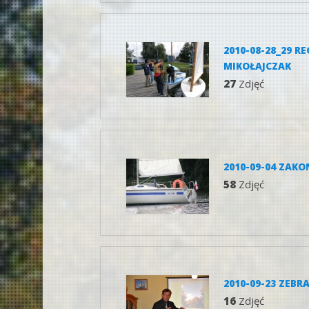
2010-08-28_29 R
MIKOŁAJCZAK
27
Zdjęć
2010-09-04 ZAK
58
Zdjęć
2010-09-23 ZEBR
16
Zdjęć