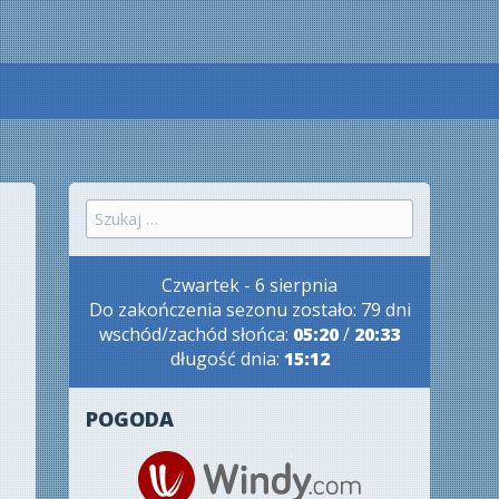
Szukaj:
Czwartek - 6 sierpnia
Do zakończenia sezonu zostało: 79 dni
wschód/zachód słońca:
05:20
/
20:33
długość dnia:
15:12
POGODA