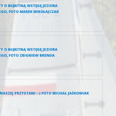
TY O BŁĘKITNĄ WSTĘGĘ JEZIORA
GO, FOTO MAREK MIKOŁAJCZAK
TY O BŁĘKITNĄ WSTĘGĘ JEZIORA
GO, FOTO ZBIGNIEW BRENDA
NASZEJ PRZYSTANI :-) FOTO MICHAŁ JAŚKOWIAK