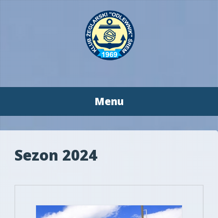
Menu
Przeskocz
do
treści
Sezon 2024