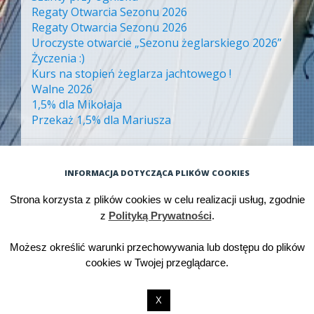
Regaty Otwarcia Sezonu 2026
Regaty Otwarcia Sezonu 2026
Uroczyste otwarcie „Sezonu żeglarskiego 2026”
Życzenia :)
Kurs na stopień żeglarza jachtowego !
Walne 2026
1,5% dla Mikołaja
Przekaż 1,5% dla Mariusza
ARCHIWA
INFORMACJA DOTYCZĄCA PLIKÓW COOKIES
Archiwa
Strona korzysta z plików cookies w celu realizacji usług, zgodnie
z
Polityką Prywatności
.
Możesz określić warunki przechowywania lub dostępu do plików
Dumnie wspierane przez WordPressa
cookies w Twojej przeglądarce.
Motyw: Big Brother. Autor motywu:
WordPress.com
.
X