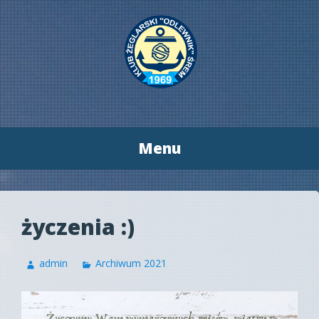
Menu
Przeskocz
do
treści
życzenia :)
admin
Archiwum 2021