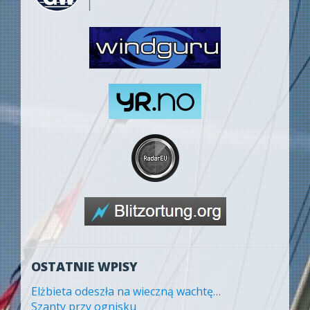
OSTATNIE WPISY
Elżbieta odeszła na wieczną wachtę…
Szanty przy ognisku