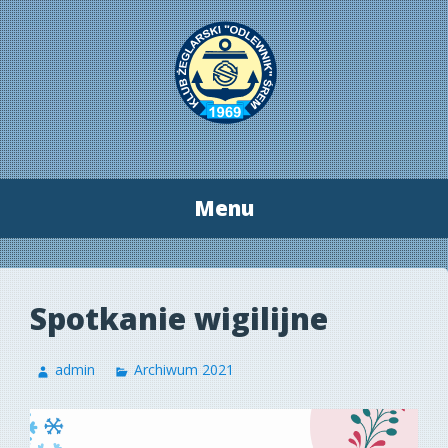
Menu
Przeskocz
do
treści
Spotkanie wigilijne
admin
Archiwum 2021