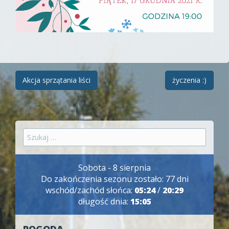
Zobacz
Akcja sprzątania liści
życzenia :)
wpisy
Szukaj:
Sobota - 8 sierpnia
Do zakończenia sezonu zostało: 77 dni
wschód/zachód słońca:
05:24
/
20:29
długość dnia:
15:05