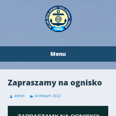
Menu
Przeskocz
do
treści
Zapraszamy na ognisko
admin
Archiwum 2022