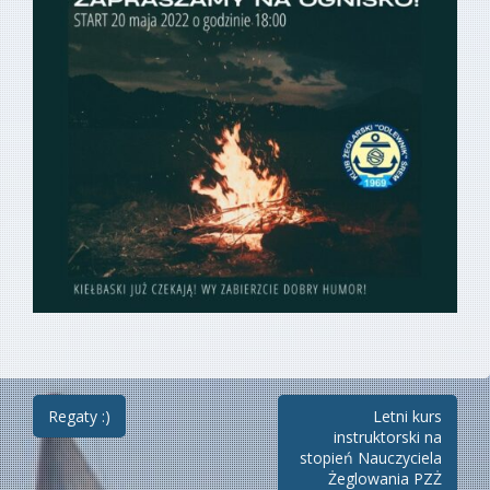
Zobacz
Regaty :)
Letni kurs
instruktorski na
wpisy
stopień Nauczyciela
Żeglowania PZŻ