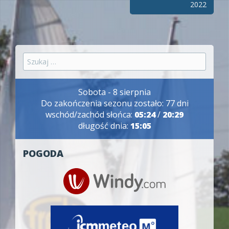
2022
Szukaj:
Sobota - 8 sierpnia
Do zakończenia sezonu zostało: 77 dni
wschód/zachód słońca:
05:24
/
20:29
długość dnia:
15:05
POGODA