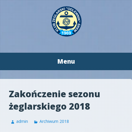
Menu
Przeskocz
do
treści
Zakończenie sezonu
żeglarskiego 2018
admin
Archiwum 2018