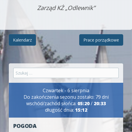
Zarząd KŻ „Odlewnik”
Zobacz
Kalendarz
Prace porządkowe
wpisy
Szukaj:
Czwartek - 6 sierpnia
Do zakończenia sezonu zostało: 79 dni
wschód/zachód słońca:
05:20
/
20:33
długość dnia:
15:12
POGODA