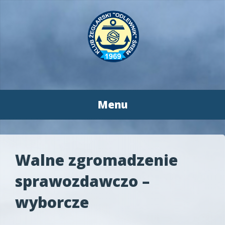
Menu
Przeskocz
do
treści
Walne zgromadzenie
sprawozdawczo –
wyborcze