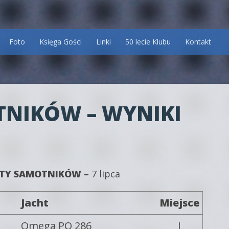
Foto
Księga Gości
Linki
50 lecie Klubu
Kontakt
TNIKÓW – WYNIKI
ATY SAMOTNIKÓW –
7 lipca
Jacht
Miejsce
Omega PO 286
I