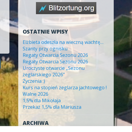
OSTATNIE WPISY
Elżbieta odeszła na wieczną wachtę…
Szanty przy ognisku
Regaty Otwarcia Sezonu 2026
Regaty Otwarcia Sezonu 2026
Uroczyste otwarcie „Sezonu
żeglarskiego 2026”
Życzenia :)
Kurs na stopień żeglarza jachtowego !
Walne 2026
1,5% dla Mikołaja
Przekaż 1,5% dla Mariusza
ARCHIWA