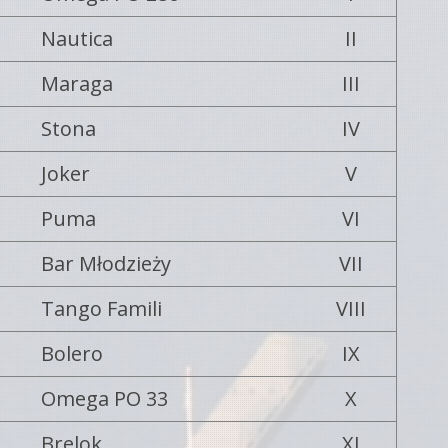
Nautica
II
Maraga
III
Stona
IV
Joker
V
Puma
VI
Bar Młodzieży
VII
Tango Famili
VIII
Bolero
IX
Omega PO 33
X
Brelok
XI