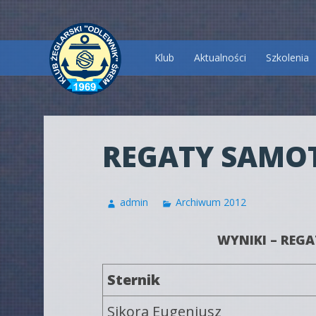
Przeskocz
Klub
Aktualności
Szkolenia
do
treści
REGATY SAMO
admin
Archiwum 2012
WYNIKI – REG
Sternik
Sikora Eugeniusz