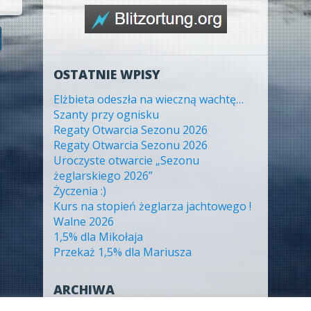
OSTATNIE WPISY
Elżbieta odeszła na wieczną wachtę…
Szanty przy ognisku
Regaty Otwarcia Sezonu 2026
Regaty Otwarcia Sezonu 2026
Uroczyste otwarcie „Sezonu
żeglarskiego 2026”
Życzenia :)
Kurs na stopień żeglarza jachtowego !
Walne 2026
1,5% dla Mikołaja
Przekaż 1,5% dla Mariusza
ARCHIWA