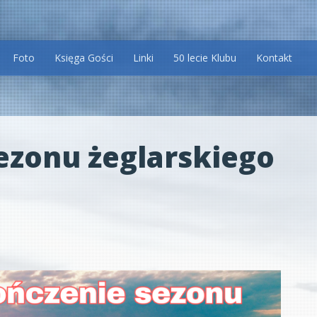
Foto
Księga Gości
Linki
50 lecie Klubu
Kontakt
ezonu żeglarskiego