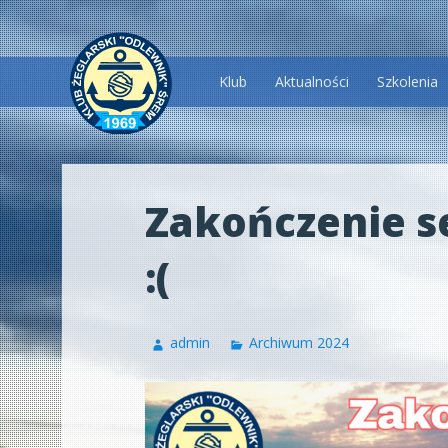
Przeskocz
Klub
Aktualności
Szkolenia
do
treści
Zakończenie s
:(
admin
Archiwum 2024