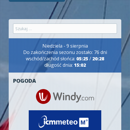
wpisy
Szukaj:
Niedziela - 9 sierpnia
Do zakończenia sezonu zostało: 76 dni
wschód/zachód słońca:
05:25
/
20:28
długość dnia:
15:02
POGODA