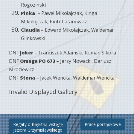
Rogoziński
Pinka
– Paweł Mikołajczak, Kinga
Mikołajczak, Piotr Latanowicz
Claudia
– Edward Mikołajczak, Waldemar
Glinkowski
DNF
Joker
– Franciszek Adamski, Roman Sikora
DNF
Omega PO 673
– Jerzy Nowacki, Dariusz
Mroziewicz
DNF
Stona
– Jacek Wencka, Waldemar Wencka
Invalid Displayed Gallery
Zobacz
Regaty o Błękitną wstęgę
Prace porządkowe
Jeziora Grzymisławskiego