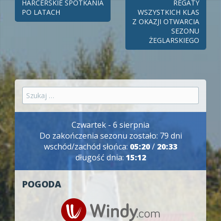
Zobacz
HARCERSKIE SPOTKANIA
REGATY
PO LATACH
WSZYSTKICH KLAS
wpisy
Z OKAZJI OTWARCIA
SEZONU
ŻEGLARSKIEGO
Szukaj:
Czwartek - 6 sierpnia
Do zakończenia sezonu zostało: 79 dni
wschód/zachód słońca:
05:20
/
20:33
długość dnia:
15:12
POGODA