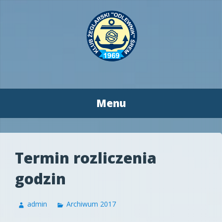
Menu
Przeskocz
do
treści
Termin rozliczenia
godzin
admin
Archiwum 2017