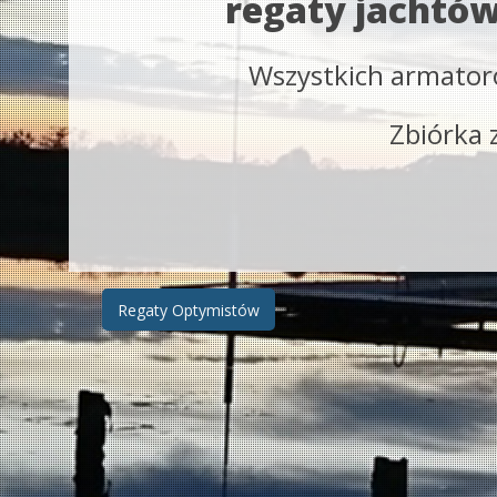
regaty jachtów
Wszystkich armator
Zbiórka 
Zobacz
Regaty Optymistów
wpisy