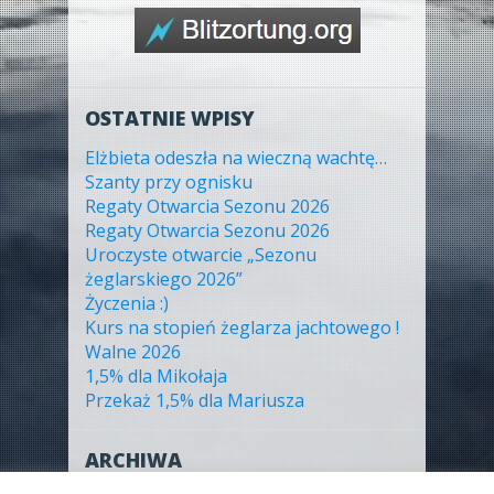
OSTATNIE WPISY
Elżbieta odeszła na wieczną wachtę…
Szanty przy ognisku
Regaty Otwarcia Sezonu 2026
Regaty Otwarcia Sezonu 2026
Uroczyste otwarcie „Sezonu
żeglarskiego 2026”
Życzenia :)
Kurs na stopień żeglarza jachtowego !
Walne 2026
1,5% dla Mikołaja
Przekaż 1,5% dla Mariusza
ARCHIWA