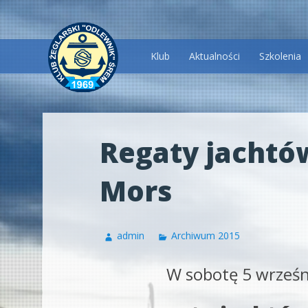
Przeskocz
Klub
Aktualności
Szkolenia
do
treści
Regaty jachtó
Mors
admin
Archiwum 2015
W sobotę 5 wrześn