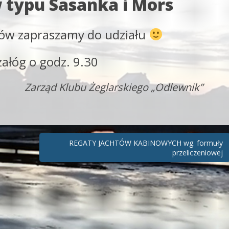
 typu Sasanka i Mors
ów zapraszamy do udziału
załóg o godz. 9.30
Zarząd Klubu Żeglarskiego „Odlewnik”
REGATY JACHTÓW KABINOWYCH wg. formuły
przeliczeniowej