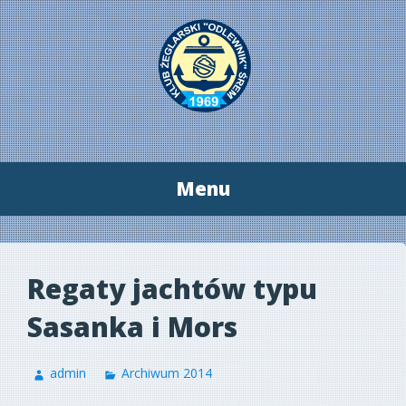
Menu
Przeskocz
do
treści
Regaty jachtów typu
Sasanka i Mors
admin
Archiwum 2014