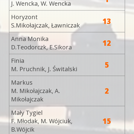
J. Wencka, W. Wencka
Horyzont
13
S.Mikołajczak, Ławniczak
Anna Monika
12
D.Teodorczk, E.Sikora
Finia
5
M. Pruchnik, J. Świtalski
Markus
2
M. Mikołajczak, A.
Mikołajczak
Mały Tygiel
15
F. Młodak, M. Wójciuk,
B.Wójcik