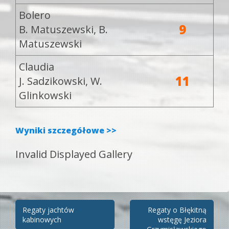
Bolero
9
B. Matuszewski, B.
Matuszewski
Claudia
11
J. Sadzikowski, W.
Glinkowski
Wyniki szczegółowe >>
Invalid Displayed Gallery
Zobacz
Regaty jachtów
Regaty o Błękitną
kabinowych
wstęgę Jeziora