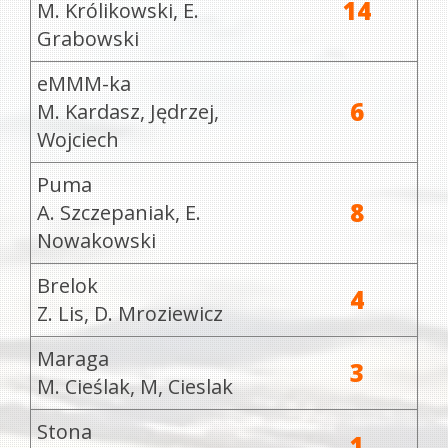
14
M. Królikowski, E.
Grabowski
eMMM-ka
6
M. Kardasz, Jędrzej,
Wojciech
Puma
8
A. Szczepaniak, E.
Nowakowski
Brelok
4
Z. Lis, D. Mroziewicz
Maraga
3
M. Cieślak, M, Cieslak
Stona
1