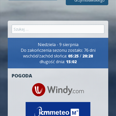
wpisy
Grzymisławskiego
Szukaj:
Niedziela - 9 sierpnia
Do zakończenia sezonu zostało: 76 dni
wschód/zachód słońca:
05:25
/
20:28
długość dnia:
15:02
POGODA