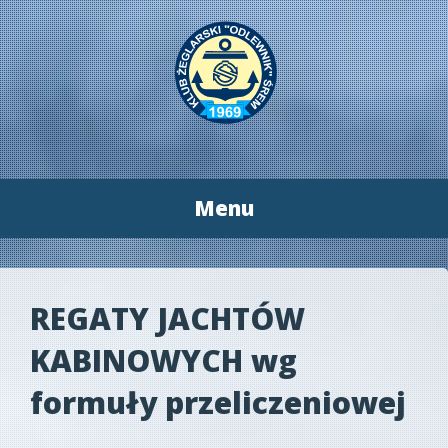
Menu
Przeskocz
do
treści
REGATY JACHTÓW
KABINOWYCH wg
formuły przeliczeniowej