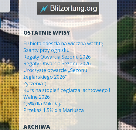
OSTATNIE WPISY
Elżbieta odeszła na wieczną wachtę…
Szanty przy ognisku
Regaty Otwarcia Sezonu 2026
Regaty Otwarcia Sezonu 2026
Uroczyste otwarcie „Sezonu
żeglarskiego 2026”
Życzenia :)
Kurs na stopień żeglarza jachtowego !
Walne 2026
1,5% dla Mikołaja
Przekaż 1,5% dla Mariusza
ARCHIWA