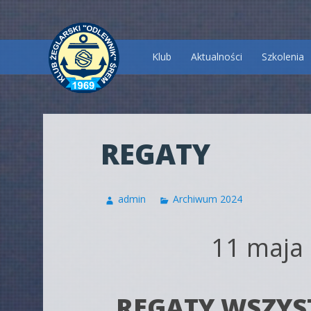
Przeskocz
Klub
Aktualności
Szkolenia
do
treści
REGATY
admin
Archiwum 2024
11 maja 
REGATY WSZYST