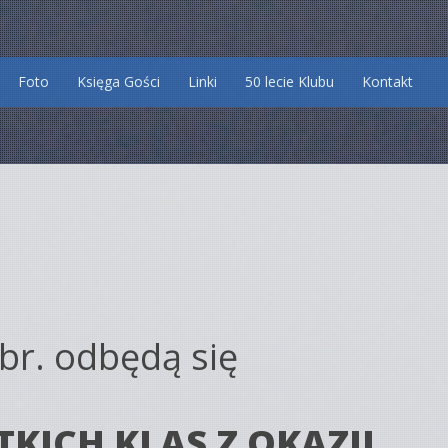
Foto
Księga Gości
Linki
50 lecie Klubu
Kontakt
br. odbędą się
KICH KLAS Z OKAZJI