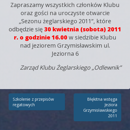
Zapraszamy wszystkich członków Klubu
oraz gości na uroczyste otwarcie
„Sezonu żeglarskiego 2011”, które
odbędzie się
30 kwietnia (sobota) 2011
r. o godzinie 16.00
w siedzibie Klubu
nad jeziorem Grzymisławskim ul.
Jeziorna 6
Zarząd Klubu Żeglarskiego „Odlewnik”
Zobacz
Szkolenie z przepisów
Błękitna wstęga
regatowych
Jeziora
wpisy
Grzymisławskiego
2011