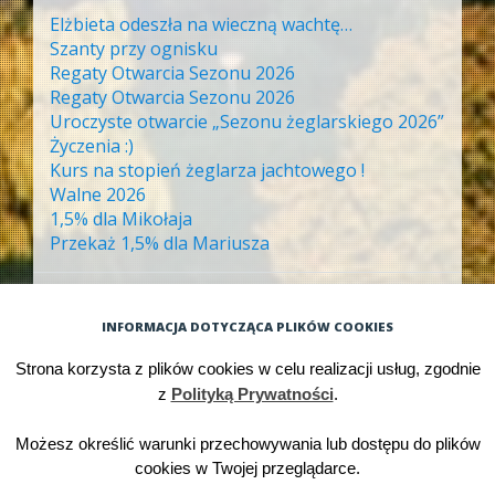
Elżbieta odeszła na wieczną wachtę…
Szanty przy ognisku
Regaty Otwarcia Sezonu 2026
Regaty Otwarcia Sezonu 2026
Uroczyste otwarcie „Sezonu żeglarskiego 2026”
Życzenia :)
Kurs na stopień żeglarza jachtowego !
Walne 2026
1,5% dla Mikołaja
Przekaż 1,5% dla Mariusza
ARCHIWA
INFORMACJA DOTYCZĄCA PLIKÓW COOKIES
Archiwa
Strona korzysta z plików cookies w celu realizacji usług, zgodnie
z
Polityką Prywatności
.
Możesz określić warunki przechowywania lub dostępu do plików
Dumnie wspierane przez WordPressa
cookies w Twojej przeglądarce.
Motyw: Big Brother. Autor motywu:
WordPress.com
.