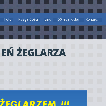
Foto
Księga Gości
Linki
50 lecie Klubu
Kontakt
IEŃ ŻEGLARZA