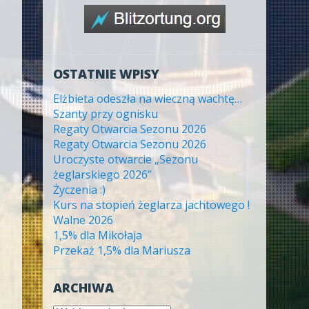
OSTATNIE WPISY
Elżbieta odeszła na wieczną wachtę…
Szanty przy ognisku
Regaty Otwarcia Sezonu 2026
Regaty Otwarcia Sezonu 2026
Uroczyste otwarcie „Sezonu
żeglarskiego 2026”
Życzenia :)
Kurs na stopień żeglarza jachtowego !
Walne 2026
1,5% dla Mikołaja
Przekaż 1,5% dla Mariusza
ARCHIWA