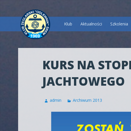
Przeskocz
Klub
Aktualności
Szkolenia
do
treści
KURS NA STOP
JACHTOWEGO
admin
Archiwum 2013