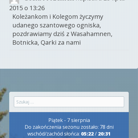
this
2015
o
13:26
met
Koleżankom i Kolegom życzymy
udanego szantowego ogniska,
pozdrawiamy dziś z Wasahamnen,
Botnicka, Qarki za nami
Szukaj:
Piątek - 7 sierpnia
Do zakończenia sezonu zostało: 78 dni
wschód/zachód słońca:
05:22
/
20:31