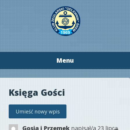
Menu
Przeskocz
do
treści
Księga Gości
Tog
...
Gosia i Przemek
napisał/a
23 lipca