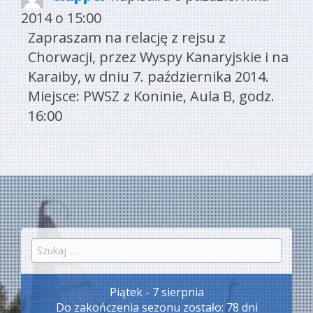
this
2014
o
15:00
met
Zapraszam na relację z rejsu z
Chorwacji, przez Wyspy Kanaryjskie i na
Karaiby, w dniu 7. października 2014.
Miejsce: PWSZ z Koninie, Aula B, godz.
16:00
Szukaj:
Piątek - 7 sierpnia
Do zakończenia sezonu zostało: 78 dni