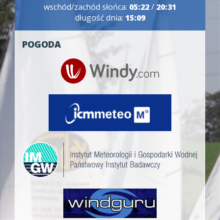
wschód/zachód słońca:
05:22
/
20:31
długość dnia:
15:09
POGODA