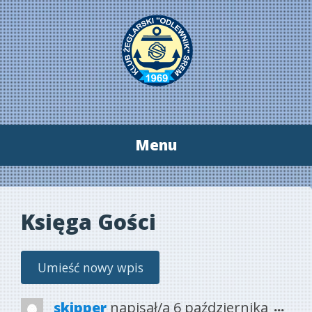
Menu
Przeskocz
do
treści
Księga Gości
Tog
...
skipper
napisał/a
6 października