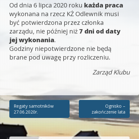
Od dnia 6 lipca 2020 roku
każda praca
wykonana na rzecz KŻ Odlewnik musi
być potwierdzona przez członka
zarządu, nie później niż
7 dni od daty
jej wykonania
.
Godziny niepotwierdzone nie będą
brane pod uwagę przy rozliczeniu.
Zarząd Klubu
Zobacz
Regaty samotników
Ognisko –
27.06.2020r.
zakończenie lata
wpisy