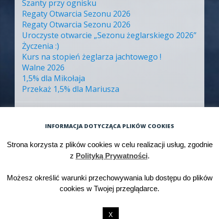
Szanty przy ognisku
Regaty Otwarcia Sezonu 2026
Regaty Otwarcia Sezonu 2026
Uroczyste otwarcie „Sezonu żeglarskiego 2026”
Życzenia :)
Kurs na stopień żeglarza jachtowego !
Walne 2026
1,5% dla Mikołaja
Przekaż 1,5% dla Mariusza
ARCHIWA
INFORMACJA DOTYCZĄCA PLIKÓW COOKIES
Archiwa
Strona korzysta z plików cookies w celu realizacji usług, zgodnie
z
Polityką Prywatności
.
Możesz określić warunki przechowywania lub dostępu do plików
Dumnie wspierane przez WordPressa
cookies w Twojej przeglądarce.
Motyw: Big Brother. Autor motywu:
WordPress.com
.
X