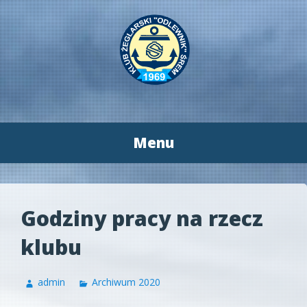
Menu
Przeskocz
do
treści
Godziny pracy na rzecz
klubu
admin
Archiwum 2020