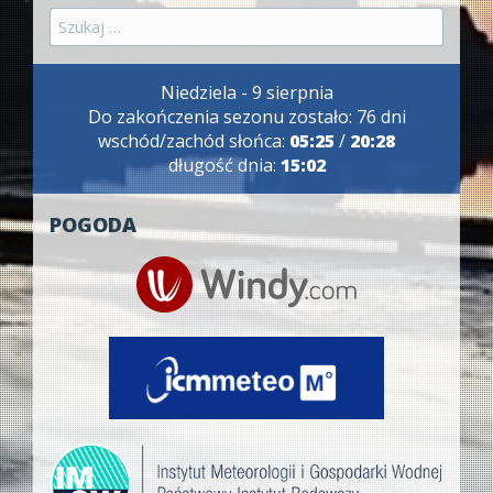
Szukaj:
Niedziela - 9 sierpnia
Do zakończenia sezonu zostało: 76 dni
wschód/zachód słońca:
05:25
/
20:28
długość dnia:
15:02
POGODA