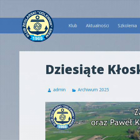
Przeskocz
Klub
Aktualności
Szkolenia
do
treści
Dziesiąte Kłos
admin
Archiwum 2025