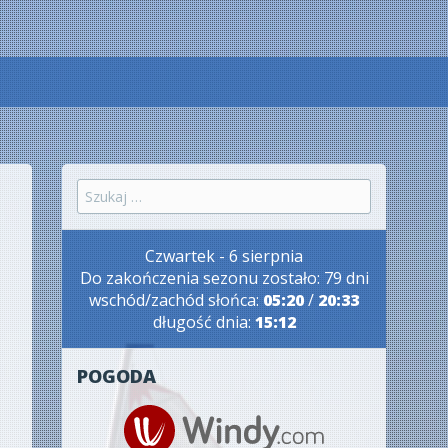
Szukaj:
Czwartek - 6 sierpnia
Do zakończenia sezonu zostało: 79 dni
wschód/zachód słońca:
05:20
/
20:33
długość dnia:
15:12
POGODA