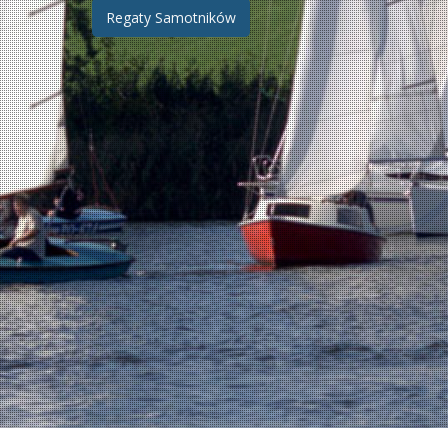
Zobacz
Regaty Samotników
wpisy