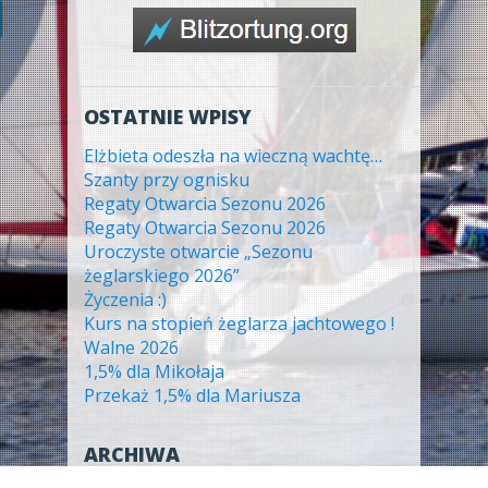
OSTATNIE WPISY
Elżbieta odeszła na wieczną wachtę…
Szanty przy ognisku
Regaty Otwarcia Sezonu 2026
Regaty Otwarcia Sezonu 2026
Uroczyste otwarcie „Sezonu
żeglarskiego 2026”
Życzenia :)
Kurs na stopień żeglarza jachtowego !
Walne 2026
1,5% dla Mikołaja
Przekaż 1,5% dla Mariusza
ARCHIWA