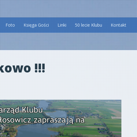
Foto
Księga Gości
Linki
50 lecie Klubu
Kontakt
kowo !!!