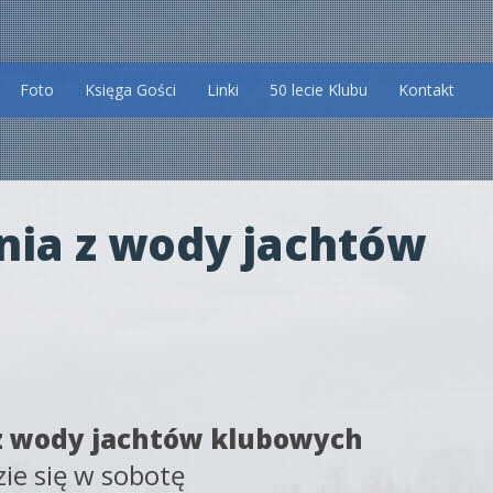
Foto
Księga Gości
Linki
50 lecie Klubu
Kontakt
nia z wody jachtów
z wody jachtów klubowych
ie się w sobotę