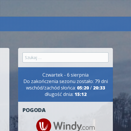
Szukaj:
Czwartek - 6 sierpnia
Do zakończenia sezonu zostało: 79 dni
wschód/zachód słońca:
05:20
/
20:33
długość dnia:
15:12
POGODA