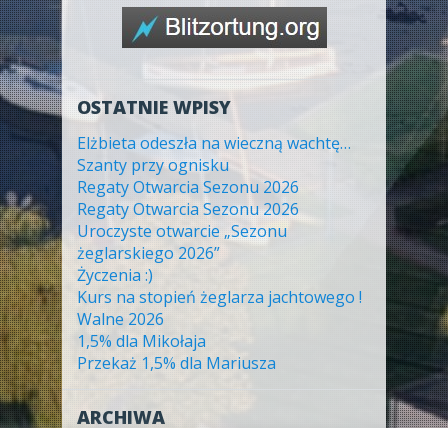
OSTATNIE WPISY
Elżbieta odeszła na wieczną wachtę…
Szanty przy ognisku
Regaty Otwarcia Sezonu 2026
Regaty Otwarcia Sezonu 2026
Uroczyste otwarcie „Sezonu
żeglarskiego 2026”
Życzenia :)
Kurs na stopień żeglarza jachtowego !
Walne 2026
1,5% dla Mikołaja
Przekaż 1,5% dla Mariusza
ARCHIWA