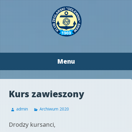
Menu
Przeskocz
do
treści
Kurs zawieszony
admin
Archiwum 2020
Drodzy kursanci,