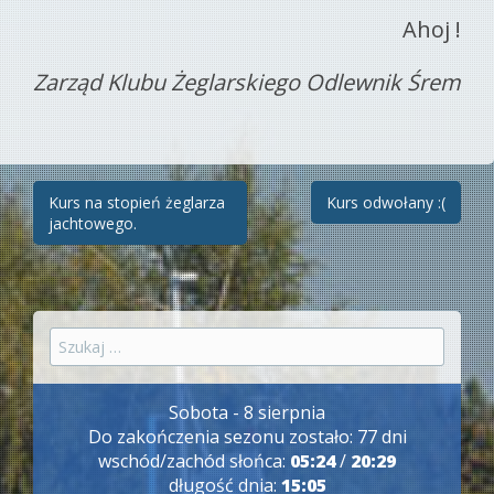
Ahoj !
Zarząd Klubu Żeglarskiego Odlewnik Śrem
Zobacz
Kurs na stopień żeglarza
Kurs odwołany :(
jachtowego.
wpisy
Szukaj:
Sobota - 8 sierpnia
Do zakończenia sezonu zostało: 77 dni
wschód/zachód słońca:
05:24
/
20:29
długość dnia:
15:05