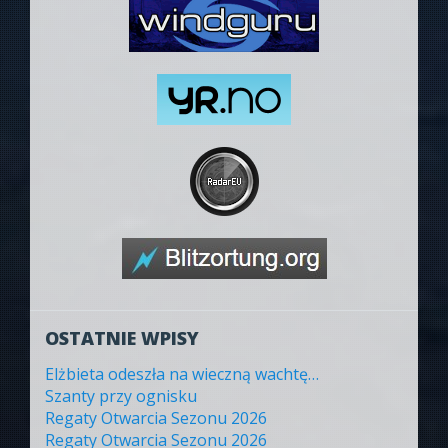
OSTATNIE WPISY
Elżbieta odeszła na wieczną wachtę…
Szanty przy ognisku
Regaty Otwarcia Sezonu 2026
Regaty Otwarcia Sezonu 2026