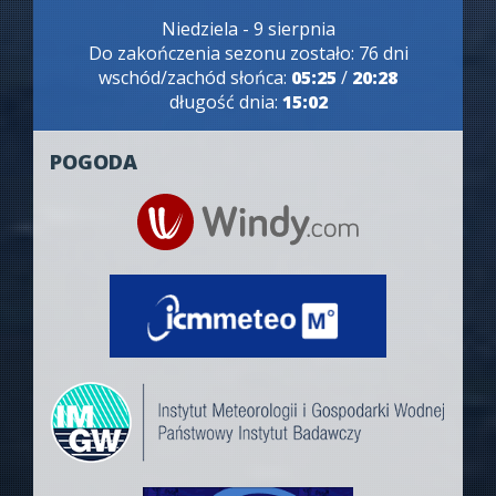
Niedziela - 9 sierpnia
Do zakończenia sezonu zostało: 76 dni
wschód/zachód słońca:
05:25
/
20:28
długość dnia:
15:02
POGODA