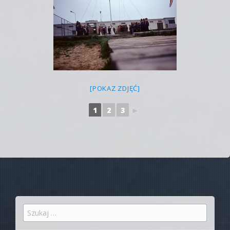
[POKAZ ZDJĘĆ]
1
2
3
►
Szukaj: