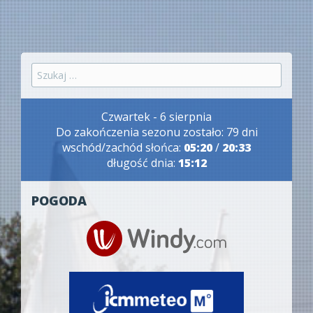
Szukaj:
Czwartek - 6 sierpnia
Do zakończenia sezonu zostało: 79 dni
wschód/zachód słońca:
05:20
/
20:33
długość dnia:
15:12
POGODA