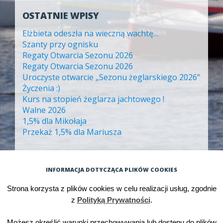
OSTATNIE WPISY
Elżbieta odeszła na wieczną wachtę…
Szanty przy ognisku
Regaty Otwarcia Sezonu 2026
Regaty Otwarcia Sezonu 2026
Uroczyste otwarcie „Sezonu żeglarskiego 2026”
Życzenia :)
Kurs na stopień żeglarza jachtowego !
Walne 2026
1,5% dla Mikołaja
Przekaż 1,5% dla Mariusza
ARCHIWA
INFORMACJA DOTYCZĄCA PLIKÓW COOKIES
Archiwa
Strona korzysta z plików cookies w celu realizacji usług, zgodnie
z
Polityką Prywatności
.
Możesz określić warunki przechowywania lub dostępu do plików