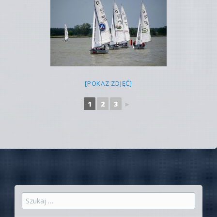
[POKAZ ZDJĘĆ]
1
2
3
►
Szukaj: