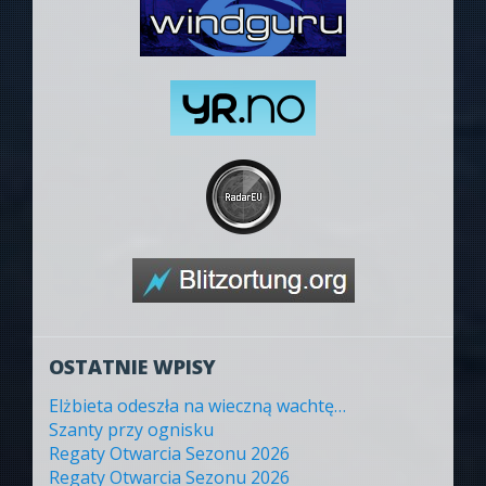
OSTATNIE WPISY
Elżbieta odeszła na wieczną wachtę…
Szanty przy ognisku
Regaty Otwarcia Sezonu 2026
Regaty Otwarcia Sezonu 2026