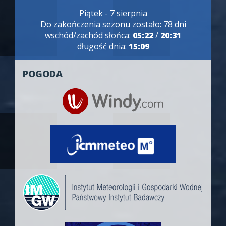
Piątek - 7 sierpnia
Do zakończenia sezonu zostało: 78 dni
wschód/zachód słońca:
05:22
/
20:31
długość dnia:
15:09
POGODA