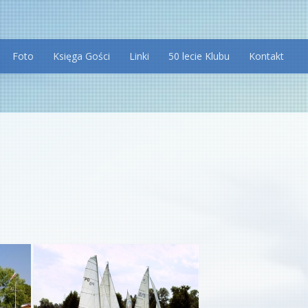
Foto
Księga Gości
Linki
50 lecie Klubu
Kontakt