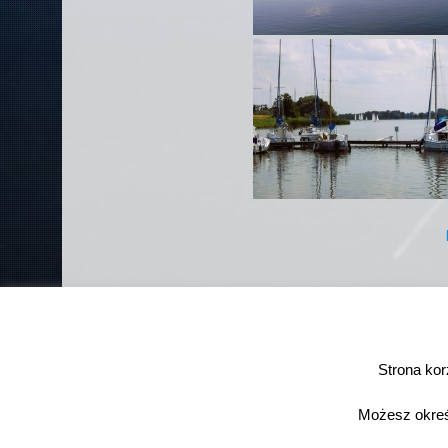
Strona kor
Dumnie wspierane przez WordPressa
|
Motyw: Big Brother. Au
Możesz określ