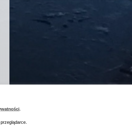
ywatności
.
 przeglądarce.