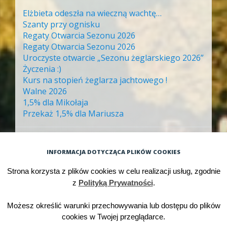
Elżbieta odeszła na wieczną wachtę…
Szanty przy ognisku
Regaty Otwarcia Sezonu 2026
Regaty Otwarcia Sezonu 2026
Uroczyste otwarcie „Sezonu żeglarskiego 2026”
Życzenia :)
Kurs na stopień żeglarza jachtowego !
Walne 2026
1,5% dla Mikołaja
Przekaż 1,5% dla Mariusza
ARCHIWA
INFORMACJA DOTYCZĄCA PLIKÓW COOKIES
Archiwa
Strona korzysta z plików cookies w celu realizacji usług, zgodnie
z
Polityką Prywatności
.
Możesz określić warunki przechowywania lub dostępu do plików
Dumnie wspierane przez WordPressa
cookies w Twojej przeglądarce.
Motyw: Big Brother. Autor motywu:
WordPress.com
.