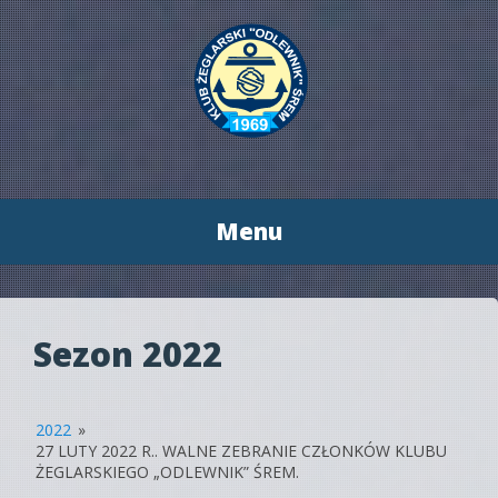
Menu
Przeskocz
do
treści
Sezon 2022
2022
»
27 LUTY 2022 R.. WALNE ZEBRANIE CZŁONKÓW KLUBU
ŻEGLARSKIEGO „ODLEWNIK” ŚREM.