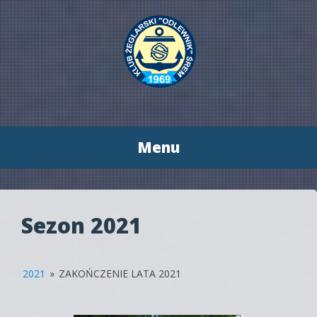
Menu
Przeskocz
do
treści
Sezon 2021
2021
»
ZAKOŃCZENIE LATA 2021