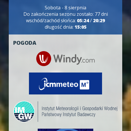
Sobota - 8 sierpnia
Do zakończenia sezonu zostało: 77 dni
wschód/zachód słońca:
05:24
/
20:29
długość dnia:
15:05
POGODA