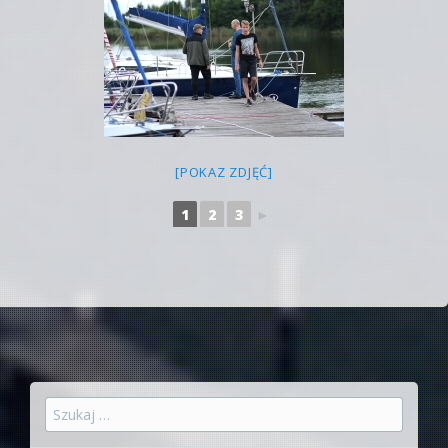
[POKAZ ZDJĘĆ]
1
2
3
►
Szukaj: