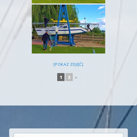
[POKAZ ZDJĘĆ]
1
2
►
Szukaj: