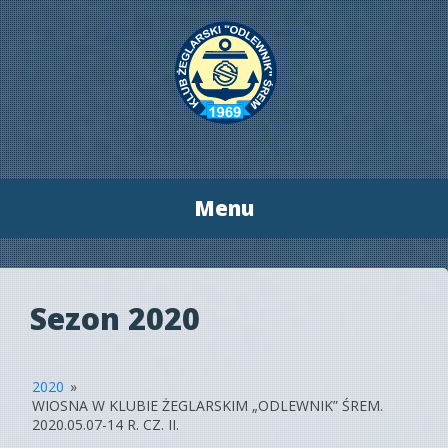
Menu
Przeskocz
do
treści
Sezon 2020
2020
»
WIOSNA W KLUBIE ŻEGLARSKIM „ODLEWNIK” ŚREM.
2020.05.07-14 R. CZ. II.