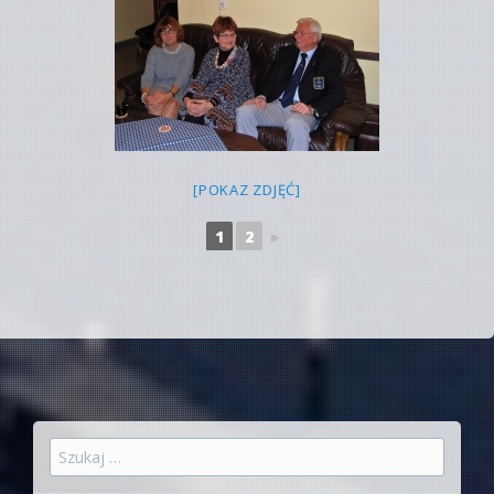
[POKAZ ZDJĘĆ]
1
2
►
Szukaj: