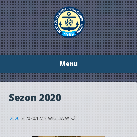
Menu
Przeskocz
do
treści
Sezon 2020
2020
»
2020.12.18 WIGILIA W KŻ