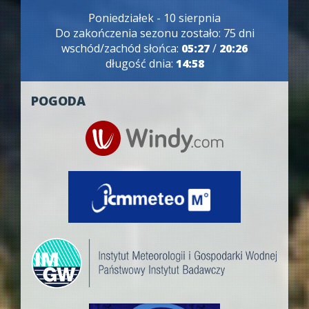
Poniedziałek - 10 sierpnia
Do zakończenia sezonu zostało: 75 dni
wschód/zachód słońca:
05:27
/
20:26
długość dnia:
14:58
POGODA