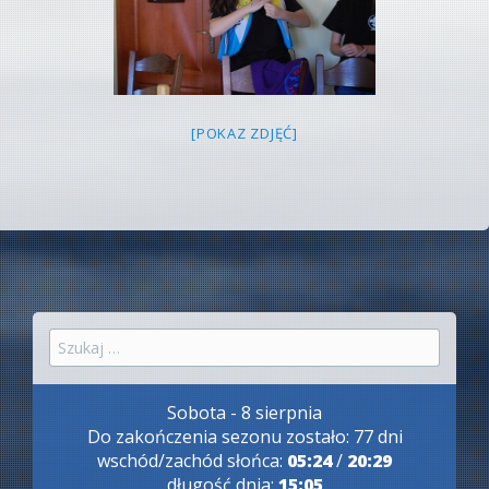
[POKAZ ZDJĘĆ]
Szukaj:
Sobota - 8 sierpnia
Do zakończenia sezonu zostało: 77 dni
wschód/zachód słońca:
05:24
/
20:29
długość dnia:
15:05