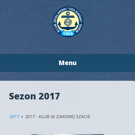
Menu
Przeskocz
do
treści
Sezon 2017
2017
»
2017 - KLUB W ZIMOWEJ SZACIE