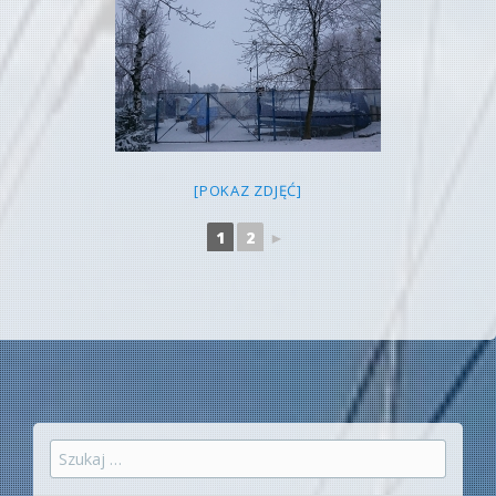
[POKAZ ZDJĘĆ]
1
2
►
Szukaj: