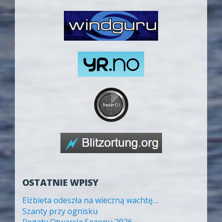
OSTATNIE WPISY
Elżbieta odeszła na wieczną wachtę…
Szanty przy ognisku