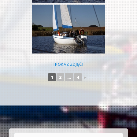
[POKAZ ZDJĘĆ]
1
2
...
4
►
Szukaj: