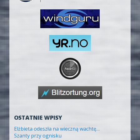
OSTATNIE WPISY
Elżbieta odeszła na wieczną wachtę…
Szanty przy ognisku