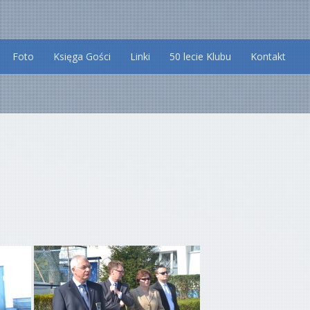
Foto
Księga Gości
Linki
50 lecie Klubu
Kontakt