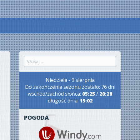
Szukaj:
Niedziela - 9 sierpnia
Do zakończenia sezonu zostało: 76 dni
wschód/zachód słońca:
05:25
/
20:28
długość dnia:
15:02
POGODA