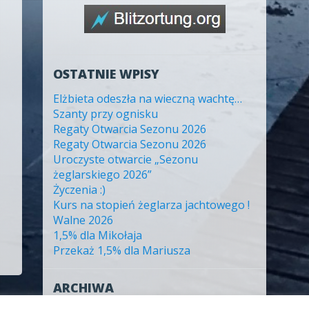
OSTATNIE WPISY
Elżbieta odeszła na wieczną wachtę…
Szanty przy ognisku
Regaty Otwarcia Sezonu 2026
Regaty Otwarcia Sezonu 2026
Uroczyste otwarcie „Sezonu
żeglarskiego 2026”
Życzenia :)
Kurs na stopień żeglarza jachtowego !
Walne 2026
1,5% dla Mikołaja
Przekaż 1,5% dla Mariusza
ARCHIWA