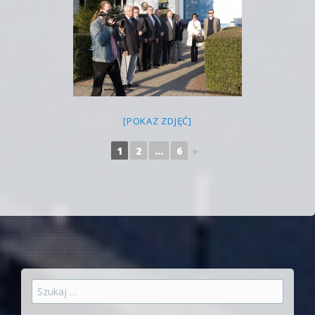
[POKAZ ZDJĘĆ]
1
2
...
6
►
Szukaj: