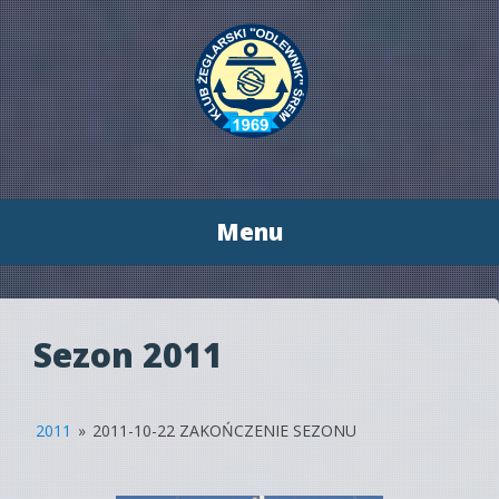
Menu
Przeskocz
do
treści
Sezon 2011
2011
»
2011-10-22 ZAKOŃCZENIE SEZONU