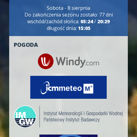
Sobota - 8 sierpnia
Do zakończenia sezonu zostało: 77 dni
wschód/zachód słońca:
05:24
/
20:29
długość dnia:
15:05
POGODA