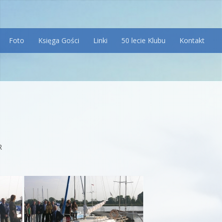
Foto
Księga Gości
Linki
50 lecie Klubu
Kontakt
R