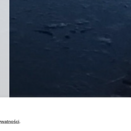
ywatności
.