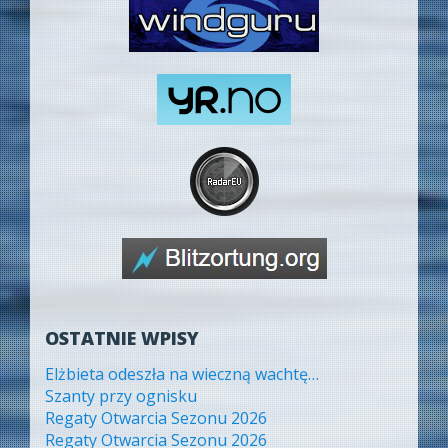
OSTATNIE WPISY
Elżbieta odeszła na wieczną wachtę…
Szanty przy ognisku
Regaty Otwarcia Sezonu 2026
Regaty Otwarcia Sezonu 2026