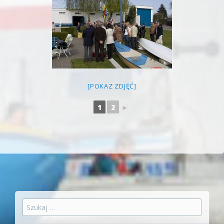
[POKAZ ZDJĘĆ]
1
2
►
Szukaj: