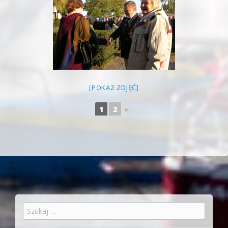
[POKAZ ZDJĘĆ]
1
2
►
Szukaj: