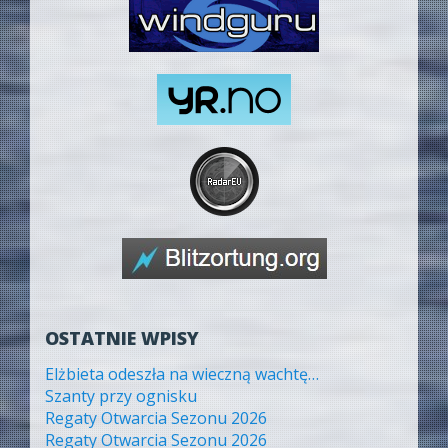
OSTATNIE WPISY
Elżbieta odeszła na wieczną wachtę…
Szanty przy ognisku
Regaty Otwarcia Sezonu 2026
Regaty Otwarcia Sezonu 2026