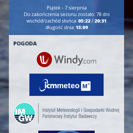
Piątek - 7 sierpnia
Do zakończenia sezonu zostało: 78 dni
wschód/zachód słońca:
05:22
/
20:31
długość dnia:
15:09
POGODA