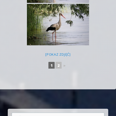
[POKAZ ZDJĘĆ]
1
2
►
Szukaj: