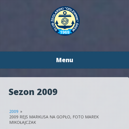
Menu
Przeskocz
do
treści
Sezon 2009
2009
»
2009 REJS MARKUSA NA GOPŁO, FOTO MAREK
MIKOŁAJCZAK