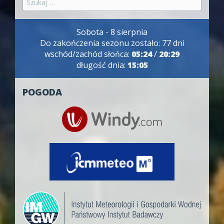
Sobota - 8 sierpnia
Do zakończenia sezonu zostało: 77 dni
wschód/zachód słońca:
05:24
/
20:29
długość dnia:
15:05
POGODA